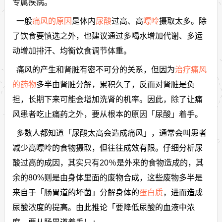
专属疾病。
一般
痛风的原因
是体内
尿酸
过高、高
嘌呤
摄取太多。除
了饮食要慎选之外，也建议通过多喝水增加代谢、多运
动增加排汗、均衡饮食调节体重。
痛风的产生和肾脏有密不可分的关系，但因为
治疗痛风
的药物
多半由肾脏分解，累积久了，反而对肾脏是负
担，长期下来可能会增加洗肾的机率。因此，除了让痛
风患者吃止痛药之外，要从根本的原因「尿酸」着手。
多数人都知道「尿酸太高会造成痛风」，通常会叫患者
减少高嘌呤的食物摄取，但往往成效有限。仔细分析尿
酸过高的成因，其实只有20％是外来的食物造成的，其
余的80%则是由身体里面的废物合成，这些废物多半是
来自于「肠胃道的坏菌」分解身体的
蛋白质
，进而造成
尿酸浓度的提高。由此推论「要降低尿酸的血液中浓