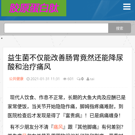
益生菌不仅能改善肠胃竟然还能降尿
酸和治疗痛风
公共健康
2021-01-31 11:31
601
0
tai
现代人饮食、作息不正常，长期的大鱼大肉及应酬已是
家常便饭，当关节开始隐隐作痛，脚姆指疼痛难耐，到
医院检查后才发现是得了『富贵病』！已是病痛缠身！
有不少朋友分不清『
痛风
』跟『其他脚痛』有何差别？