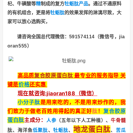
杞、牛磺酸等
精
制成的复方
牡蛎肽产品
。通过不通原料
的有机组合，更是将
牡蛎肽
的效果发挥的淋漓尽致，大
家可以放心选购买，
请咨询全国总代理微信：
591574114（微信号，jia
oran555）
高品质
复合胶原蛋白肽
最专业的服务指导 关
键是
价格
还实惠
现在就咨询:jiaoran188（微信）
小分子肽
是用来吃的，不是用来炒作的，我
们致力于做老百姓用得起的真正好
肽
！
复合胶原
蛋白肽
主成分：
人参
（五年以下人工种植）、
牛骨髓
地龙蛋白肽
肽、海洋鱼
低聚肽
、
牡蛎肽
、
、
苦瓜