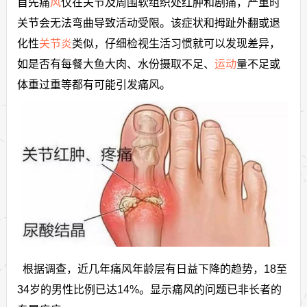
首先痛
风
仅在关节及周围软组织处红肿和剧痛，严重时
关节会无法弯曲导致活动受限。该症状和拇趾外翻或退
化性
关节炎
类似，仔细检视生活习惯就可以发现差异，
如是否有每餐大鱼大肉、水份摄取不足、
运动
量不足或
体重过重等都有可能引发痛风。
根据调查，近几年痛风年龄层有日益下降的趋势，18至
34岁的男性比例已达14%。显示痛风的问题已非长者的