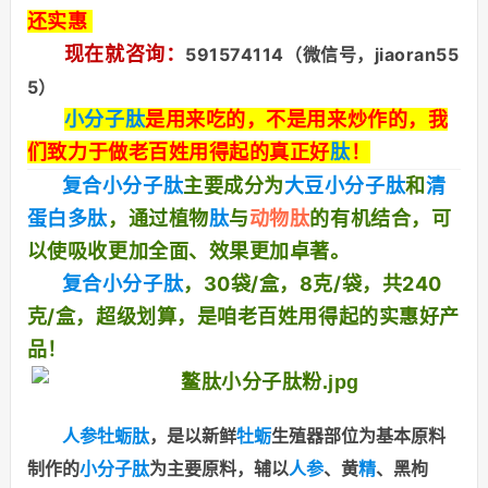
还实惠
现在就咨询：
591574114（微信号，jiaoran55
5）
小分子肽
是用来吃的，不是用来炒作的，我
们致力于做老百姓用得起的真正好
肽
！
复合小分子肽
主要成分为
大豆小分子肽
和
清
蛋白多肽
，通过植物
肽
与
动物肽
的有机结合，可
以使吸收更加全面、效果更加卓著。
复合小分子肽
，30袋/盒，8克/
袋，共240
克/盒，超级划算，是咱老百姓用得起的实惠好产
品！
人参牡蛎肽
，是以新鲜
牡蛎
生殖器部位为基本原料
制作的
小分子肽
为主要原料，辅以
人参
、黄
精
、黑枸