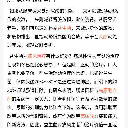
度，要从肠胃道着手！」
如果从肠胃道来处理尿酸的问题，一来可以减少痛风发
作的次数，二来则减轻肾脏负担，避免洗肾。从肠胃道
着手，我们可以通过补充
益生菌
，来减少身体的废物，
将废物排出，直接就降低尿酸的合成，等于在
大肠
就处
理完成，减轻肾脏负担。
益生菌对
痛风治疗
有什么好处？痛风性性关节炎的治疗
在现如今已经比较容易了！但是除了正规的治疗，广大
患者也要了解一些生活辅助治疗的常识，比如说益生
菌！体内尿酸70%～80%是通过肾脏排出，而剩下的约
20%通过肠道排除。有研究表明，肠道菌群与
高尿酸血
症
的发病有一定关系：随着乳杆菌等有益菌群数量的减
少，尿酸的处理能力也随之下降。这提示，食用乳酸菌
改善尿酸的代谢紊乱，或可作为改善
高尿酸
血症和痛风
的新方法。因此，益生菌对痛风患者的治疗价值一直是