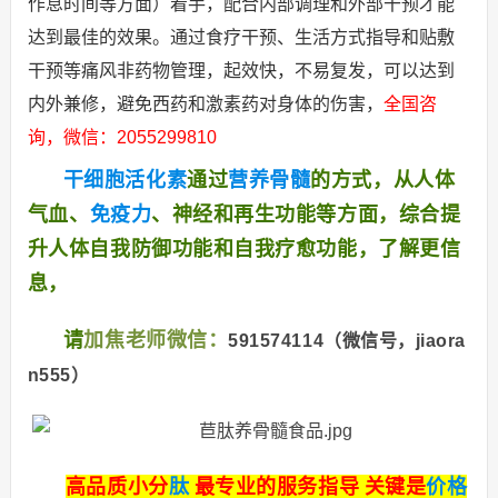
作息时间等方面）着手，配合内部调理和外部干预才能
达到最佳的效果。通过食疗干预、生活方式指导和贴敷
干预等痛风非药物管理，起效快，不易复发，可以达到
内外兼修，避免西药和激素药对身体的伤害，
全国咨
询，微信：2055299810
干细胞活化素
通过
营养骨髓
的方式，从人体
气血、
免疫力
、神经和再生功能等方面，综合提
升人体自我防御功能和自我疗愈功能，了解更信
息，
请
加焦老师微信：
591574114（微信号，jiaora
n555）
高品质小分
肽
最专业的服务指导 关键是
价格