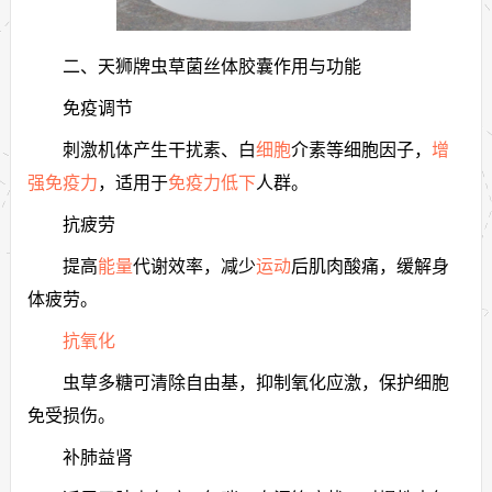
二、天狮牌虫草菌丝体胶囊作用与功能
免疫调节
刺激机体产生干扰素、白
细胞
介素等细胞因子，
增
强免疫力
，适用于
免疫力低下
人群。
抗疲劳
提高
能量
代谢效率，减少
运动
后肌肉酸痛，缓解身
体疲劳。
抗氧化
虫草多糖可清除自由基，抑制氧化应激，保护细胞
免受损伤。
补肺益肾