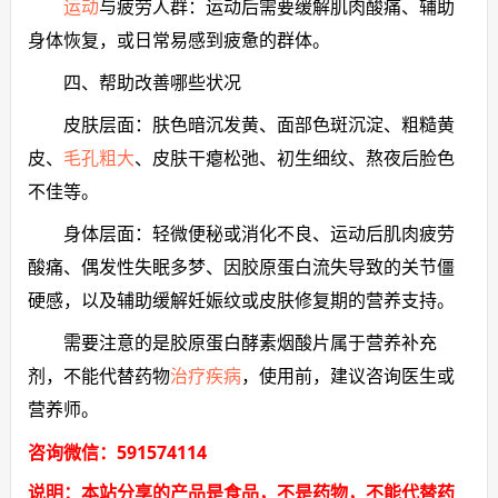
运动
与疲劳人群：运动后需要缓解肌肉酸痛、辅助
身体恢复，或日常易感到疲惫的群体。
四、帮助改善哪些状况
皮肤层面：肤色暗沉发黄、面部色斑沉淀、粗糙黄
皮、
毛孔粗大
、皮肤干瘪松弛、初生细纹、熬夜后脸色
不佳等。
身体层面：轻微便秘或消化不良、运动后肌肉疲劳
酸痛、偶发性失眠多梦、因胶原蛋白流失导致的关节僵
硬感，以及辅助缓解妊娠纹或皮肤修复期的营养支持。
需要注意的是胶原蛋白酵素烟酸片属于营养补充
剂，不能代替药物
治疗疾病
，使用前，建议咨询医生或
营养师。
咨询微信：591574114
说明：本站分享的产品是食品，不是药物，不能代替药