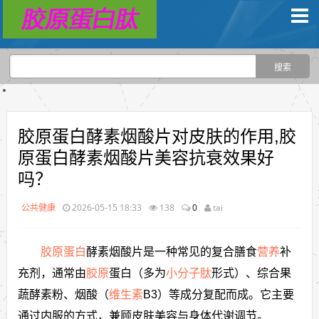
胶原蛋白酵素烟酸片对皮肤的作用,胶
原蛋白酵素烟酸片美容抗衰效果好
吗？
公共健康
2026-05-15 18:33
138
0
tai
胶原蛋白
酵素烟酸片是一种常见的复合膳食
营养
补
充剂，通常由
胶原
蛋白（多为
小分子肽
形式）、综合果
蔬酵素粉、烟酸（
维生素
B3）等成分复配而成。它主要
通过内服的方式，兼顾皮肤美容与身体代谢调节。