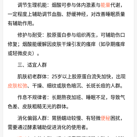
调节生理机能：烟酸可参与体内激素与
能量
代谢，
一定程度上辅助调节血脂、舒缓神经，对改善睡眠质量
有辅助作用。
修护与耐受：胶原蛋白参与组织再生，可辅助伤口
修复；烟酸能缓解因皮肤干燥引发的瘙痒（如孕期瘙痒
或轻微皮炎）。
三、适宜人群
肌肤初老群体：25岁以上胶原蛋白流失加快，出现
皮肤松弛
、干燥、细纹或肤色暗沉、长斑长痘的人群。
作息不规律者：长期熬夜加班、睡眠不足，导致气
色差、皮肤粗糙无光的群体。
消化偏弱人群：胃肠蠕动较慢、有轻微
便秘
困扰，
需要通过酵素辅助促进消化的使用者。