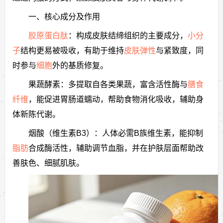
一、核心成分及作用
胶原蛋白肽
：构成皮肤结缔组织的主要成分，
小分
子
结构更易被吸收，有助于维持
皮肤弹性
与紧致度，同
时参与
细胞
外的基质修复。
果蔬酵素：多提取自各类果蔬，富含活性酶与
膳食
纤维
，能促进胃肠道蠕动，帮助食物消化吸收，辅助身
体新陈代谢。
烟酸（维生素B3）：人体必需B族维生素，能抑制
脂肪
合成酶活性，辅助调节血脂，并在护肤层面帮助改
善肤色、细腻肌肤。