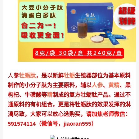
人
参
牡蛎肽
，是以新鲜
牡蛎
生殖器部位为基本原料
制作的小分子肽为主要原料，辅以
人参
、
黄精
、黑
枸杞、牛磺酸等
精
制成的复方牡蛎肽产品。通过不
通原料的有机组合，更是将牡蛎肽的效果发挥的淋
漓尽致，大家可以放心选购买，
请加焦老师微信：
591574114（微信号，jiaoran555）