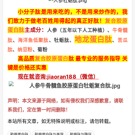
小分子肽是用来吃的，不是用来炒作的，我
们致力于做老百姓用得起的真正好肽！
复合胶原
蛋白肽
主成分：
人参（五年以下人工种植）、
牛骨髓
地龙蛋白肽
肽
、
海洋鱼低聚肽
、牡蛎肽、
、
苦瓜
肽
、
纳豆粉
、菊粉
高品质
复合胶原蛋白
肽 最专业的服务指导 关
键是价格还实惠
现在就咨询:jiaoran188（微信）
声明：本文来源于网络，如有侵权我们深感歉意，请联
系我们，定在第一时间删除！
本站所有文章，如无特殊说明或标注，请勿转载。
胶原蛋白肽
胶原蛋白肽与美容
胶原肽与降压