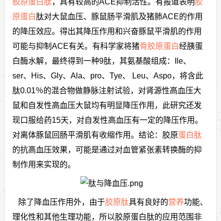
胶原蛋白肽
，具有较高的ACE抑制活性。有报道表明
胶
原蛋白
肽对大鼠血压、豚鼠肠平滑肌及猪肺ACE的作用
的降压效应。得出其降压作用和兴奋豚鼠平滑肌的作用
可能与抑制ACE有关。有科学家将猪
骨胶原蛋白
经胰蛋
白酶水解，最终得到一种9肽，其氨基酸组成：Ile、
ser、His、Gly、Ala、pro、Tye、 Leu、Aspo，将含此
肽0.01％的混合物做静脉注射试验，对肾源性高血压大
鼠和自发性高血压大鼠均有明显降压作用，此研究还发
现口服给药15天，对自发性高血压有一定的降压作用。
对离体豚鼠回肠平滑肌有收缩作用。结论：胶原
蛋白肽
的抗高血压效果，可能是通过对血管紧张素转换酶的抑
制作用来实现的。
除了降血压作用外，由于
胶原肽
具有良好的
营养
功能、
理化性和其他生理功能，所以胶原蛋白肽的应用范围非