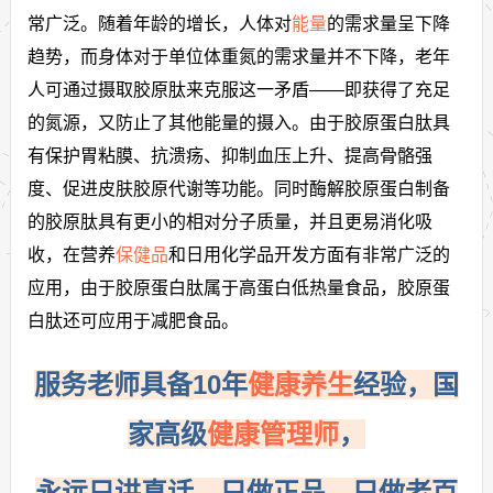
常广泛。随着年龄的增长，人体对
能量
的需求量呈下降
趋势，而身体对于单位体重氮的需求量并不下降，老年
人可通过摄取胶原肽来克服这一矛盾——即获得了充足
的氮源，又防止了其他能量的摄入。由于胶原蛋白肽具
有保护胃粘膜、抗溃疡、抑制血压上升、提高骨骼强
度、促进皮肤胶原代谢等功能。同时酶解胶原蛋白制备
的胶原肽具有更小的相对分子质量，并且更易消化吸
收，在营养
保健品
和日用化学品开发方面有非常广泛的
应用，由于胶原蛋白肽属于高蛋白低热量食品，胶原蛋
白肽还可应用于减肥食品。
服务老师具备10年
健康养生
经验，国
家高级
健康管理师
，
永远只讲真话，只做正品，只做老百