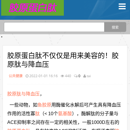
胶原蛋白肽不仅仅是用来美容的！胶
原肽与降血压
公共健康
2022-01-01 16:16
440
0
tai
胶原
肽与降血压
，
一些动物，如
鱼胶原
用酶催化水解后可产生具有降血压
作用的活性寡
肽
（< 10个
氨基酸
），酶解肽的分子量与
ACE抑制率之间存在一定的相关性，一般1000D左右的