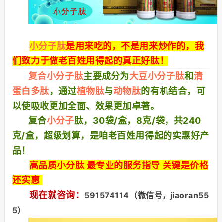
小分子肽
是用来吃的，不是用来炒作的，我
们致力于做老百姓用得起的真正好肽！
复合小分子肽
主要成分为
大豆小分子肽
和
清
蛋白多肽
，通过
植物肽
与
动物肽
的有机结合，可
以使吸收更加全面、效果更加卓著。
复合
小分子
肽，30袋/盒，8克/
袋，共240
克/盒，超级划算，是咱老百姓用得起的实惠好产
品！
高品质小分肽 最专业的服务指导 关键是价格
还实惠
现在就咨询：
591574114（微信号，jiaoran55
5）