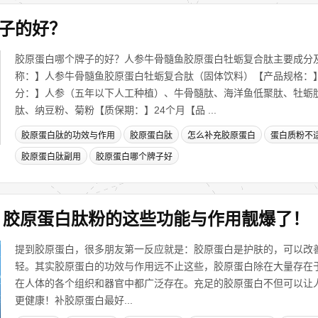
子的好？
胶原蛋白哪个牌子的好？人参牛骨髓鱼胶原蛋白牡蛎复合肽主要成分
称：】人参牛骨髓鱼胶原蛋白牡蛎复合肽（固体饮料）【产品规格：】8
分：】人参（五年以下人工种植）、牛骨髓肽、海洋鱼低聚肽、牡蛎
肽、纳豆粉、菊粉【质保期：】24个月【品 ...
胶原蛋白肽的功效与作用
胶原蛋白肽
怎么补充胶原蛋白
蛋白质粉不
胶原蛋白肽副用
胶原蛋白哪个牌子好
，胶原蛋白肽粉的这些功能与作用靓爆了！
提到胶原蛋白，很多朋友第一反应就是：胶原蛋白是护肤的，可以改
轻。其实胶原蛋白的功效与作用远不止这些，胶原蛋白除在大量存在
在人体的各个组织和器官中都广泛存在。充足的胶原蛋白不但可以让
更健康！补胶原蛋白最好...