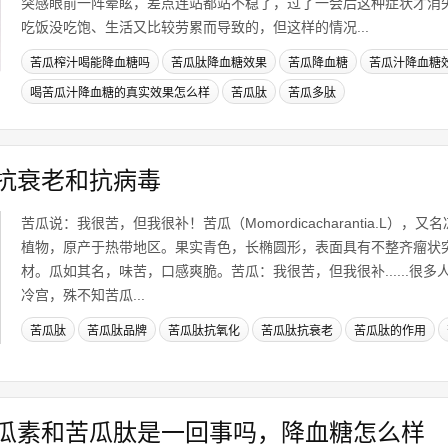
突感眼前一阵晕眩，差点连站都站不稳了，过了一会后这种症状才消
吃饭没吃饱、生活又比较劳累而导致的，但这样的情况...
苦瓜榨汁喝能降血糖吗
苦瓜肽降血糖效果
苦瓜降血糖
苦瓜汁降血糖
喝苦瓜汁降血糖的真实效果怎么样
苦瓜肽
苦瓜多肽
抗衰老和抗病毒
苦瓜说：我很苦，但我很补！苦瓜（Momordicacharantia.L）
植物，原产于热带地区。果实青色，长椭圆形，表面具有不整齐瘤状
材。瓜如其名，味苦，口感爽脆。苦瓜：我很苦，但我很补......很
冷宫，殊不知苦瓜...
苦瓜肽
苦瓜肽品牌
苦瓜肽抗氧化
苦瓜肽抗衰老
苦瓜肽的作用
瓜素和苦瓜肽是一回事吗，降血糖怎么样