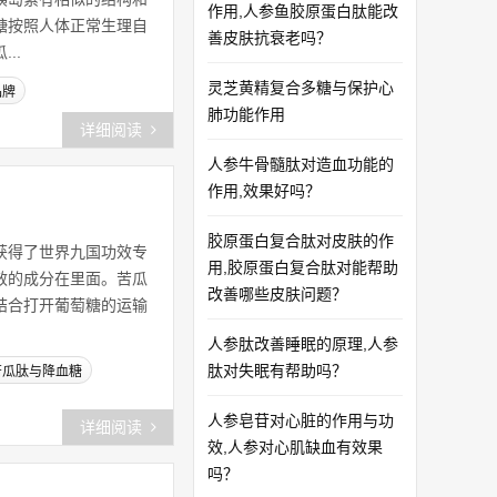
作用,人参鱼胶原蛋白肽能改
糖按照人体正常生理自
善皮肤抗衰老吗？
..
灵芝黄精复合多糖与保护心
品牌
肺功能作用
详细阅读
人参牛骨髓肽对造血功能的
作用,效果好吗？
胶原蛋白复合肽对皮肤的作
获得了世界九国功效专
用,胶原蛋白复合肽对能帮助
效的成分在里面。苦瓜
改善哪些皮肤问题？
结合打开葡萄糖的运输
人参肽改善睡眠的原理,人参
肽对失眠有帮助吗？
苦瓜肽与降血糖
人参皂苷对心脏的作用与功
详细阅读
效,人参对心肌缺血有效果
吗？