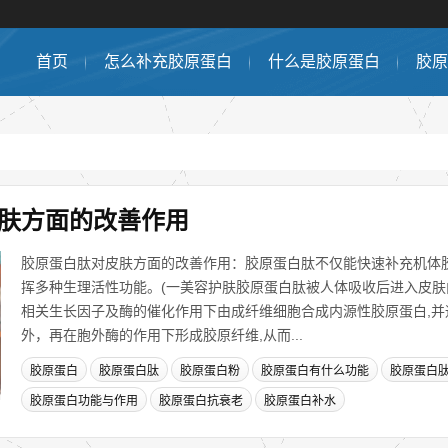
首页
怎么补充胶原蛋白
什么是胶原蛋白
胶原
肤方面的改善作用
胶原蛋白肽对皮肤方面的改善作用：胶原蛋白肽不仅能快速补充机体胶
挥多种生理活性功能。(一美容护肤胶原蛋白肽被人体吸收后进入皮
相关生长因子及酶的催化作用下由成纤维细胞合成内源性胶原蛋白,并
外，再在胞外酶的作用下形成胶原纤维,从而...
胶原蛋白
胶原蛋白肽
胶原蛋白粉
胶原蛋白有什么功能
胶原蛋白
胶原蛋白功能与作用
胶原蛋白抗衰老
胶原蛋白补水