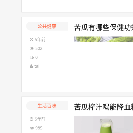
公共健康
苦瓜有哪些保健功
5年前
502
0
tai
生活百味
苦瓜榨汁喝能降血
5年前
985