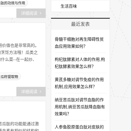
白肽的功效与作用
生活百味
详细阅读
最近发表
骨髓干细胞对再生障碍性贫
用价值也是非常高的。
血应用效果如何？
的烹饪方法哦！瓜类之
什么菜--在一起炒、
枸杞肽酵素对人体的作用,枸
杞肽酵素效果怎么样？
苦瓜籽提取物
黄芪多糖对调节免疫的作用
机制,应用效果怎么样？
详细阅读
纳豆苦瓜肽对调节血脂的作
用机制,纳豆苦瓜肽降血脂有
效果吗？
苦瓜肽的功能能通过激
人参鱼胶原蛋白肽对皮肤的
胰岛素有相似的结构和