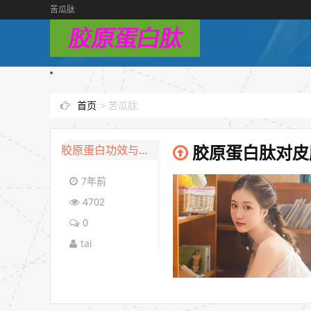
苦瓜肽
首页
>
苦瓜肽
胶原蛋白功效与作用
胶原蛋白肽对皮
7年前
4702
0
tai