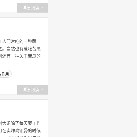
详细阅读
胶原蛋白肽的功能与作用
(31)
？
胶原蛋白肽的作用
(58)
年人们常吃的一种蔬
牛骨髓胶原蛋白肽
(36)
之。当然也有爱吃苦瓜
间还有一种关于苦瓜的
胶原蛋白的作用
(24)
的作用
牡蛎肽
(26)
小分子肽
(160)
详细阅读
肽
(122)
牛骨髓肽
(32)
刘大姐除了每天要工作
至宝多肽
(35)
姐在卖炸鸡锁骨的时候