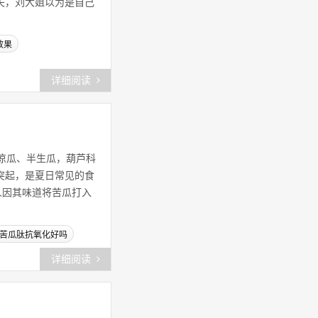
失，刘大姐以为是自己
干细胞
(49)
效果
干细胞疗法
(38)
干细胞注射
(30)
详细阅读
肽的作用
(79)
肽的功能
(35)
，又名凉瓜、半生瓜，葫芦科
突起，是夏日常见的食
小分子肽的作用
(47)
多人因其味道将苦瓜打入
痛风
(33)
苦瓜肽抗氧化好吗
胶原蛋白肽品牌
(35)
详细阅读