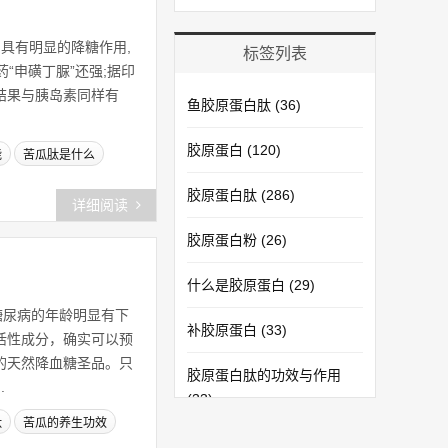
具有明显的降糖作用,
标签列表
“申磺丁脲”还强;据印
结果与胰岛素同样有
鱼胶原蛋白肽
(36)
胶原蛋白
(120)
能
苦瓜肽是什么
胶原蛋白肽
(286)
详细阅读
胶原蛋白粉
(26)
什么是胶原蛋白
(29)
糖尿病的年龄明显有下
补胶原蛋白
(33)
活性成分，确实可以预
的天然降血糖圣品。只
胶原蛋白肽的功效与作用
.
(33)
肽
苦瓜的养生功效
胶原蛋白肽粉
(30)