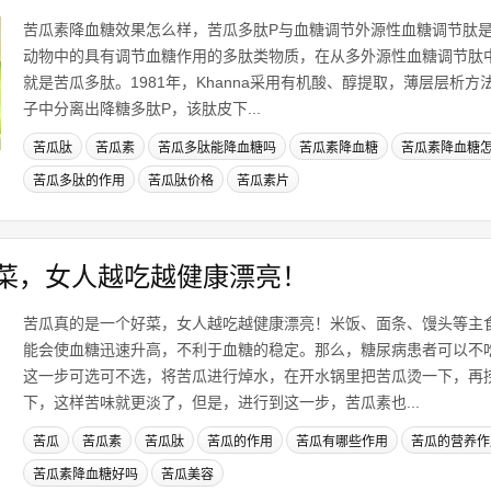
苦瓜素降血糖效果怎么样，苦瓜多肽P与血糖调节外源性血糖调节肽
动物中的具有调节血糖作用的多肽类物质，在从多外源性血糖调节肽
就是苦瓜多肽。1981年，Khanna采用有机酸、醇提取，薄层层析
子中分离出降糖多肽P，该肽皮下...
苦瓜肽
苦瓜素
苦瓜多肽能降血糖吗
苦瓜素降血糖
苦瓜素降血糖
苦瓜多肽的作用
苦瓜肽价格
苦瓜素片
菜，女人越吃越健康漂亮！
苦瓜真的是一个好菜，女人越吃越健康漂亮！米饭、面条、馒头等主
能会使血糖迅速升高，不利于血糖的稳定。那么，糖尿病患者可以不
这一步可选可不选，将苦瓜进行焯水，在开水锅里把苦瓜烫一下，再
下，这样苦味就更淡了，但是，进行到这一步，苦瓜素也...
苦瓜
苦瓜素
苦瓜肽
苦瓜的作用
苦瓜有哪些作用
苦瓜的营养作
苦瓜素降血糖好吗
苦瓜美容