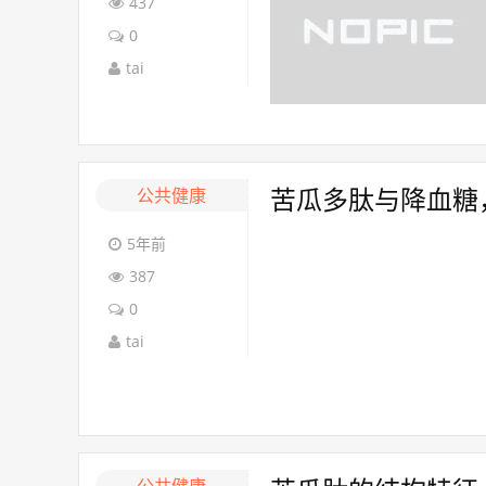
437
0
tai
公共健康
苦瓜多肽与降血糖
5年前
387
0
tai