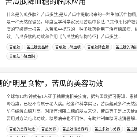
，苦瓜肽降血糖的临床应用
什么是苦瓜多肽？苦瓜多肽,是从苦瓜中提取出来的一种生物活性物质,
是一种天然保健品。印度医学科学家发现苦瓜中多肽-P,其作用比降糖药
度的罕娜博士报告，从苦瓜中提取的一种多肽药物用于治疗糖尿病，
效。苦瓜多肽的功效和作用【苦瓜肽的结构特征】苦瓜多肽...
苦瓜肽
苦瓜肽品品牌
苦瓜肽与降血糖
苦瓜肽降血脂
苦瓜肽的功
苦瓜肽与降血脂
糖的“明星食物”，苦瓜的美容功效
全球每10秒钟就有1人死于糖尿病相关疾病，据各国数据可得知，患
降趋势，已经不专属于老人病。经各种科学实证，苦瓜蕴藏多种天然
防与缓解血糖升高。对所有想降血糖的朋友来说，苦瓜等于是上天给
要用对方法吃出功效，糖尿病来也不用怕。有助控制血糖清热消暑解..
苦瓜的美容功效
苦瓜美容
苦瓜肽能美容吗
苦瓜多肽与美容
苦瓜