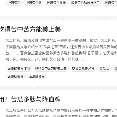
胶原蛋白
胶原蛋白肽
胶原蛋白肽粉
胶原蛋白功效与作用
胶原蛋
吃得苦中苦方能美上美
苦瓜的药用价值及食用方法苦瓜一般是用于做菜的，其实，苦瓜的药
下面就给大家介绍一下“瓜类之首”苦瓜，还会告诉大家消除苦瓜苦味
首：一、百克苦瓜富含的营养素太多啦！苦瓜也叫“君子菜”，它无论和
煮、炖，都只苦自己，别的菜不会沾一丝苦味。...
苦瓜的美容作用
吃得苦中苦方能美上美
吃苦瓜能美容吗
苦瓜肽
苦瓜肽美容
苦瓜肽便秘
用？苦瓜多肽与降血糖
苦瓜多肽是什么？苦瓜肽是从苦瓜中提取出来的一种生物活性物质，
活胰岛素、激活胰岛素受体，提高胰岛素有效利用率来调节血糖，与