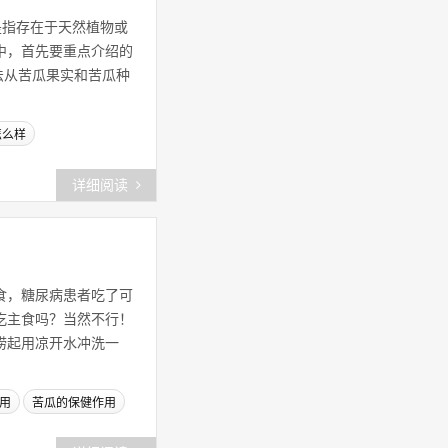
是指存在于天然植物或
中，首先要重点介绍的
方法从苦瓜果实和苦瓜种
怎么样
详细阅读
食，糖尿病患者吃了可
吃主食吗？当然不行！
捞起用凉开水冲洗一
用
苦瓜的保健作用