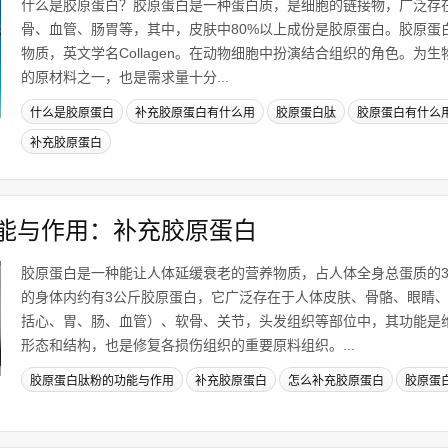
什么是胶原蛋白？胶原蛋白是一种蛋白质，是细胞的链接物，广泛存
骨、血管、肠胃等，其中，皮肤中80%以上成份是胶原蛋白。胶原蛋
物质，英文学名Collagen。在动物细胞中扮演结合组织的角色。为
的原材料之一，也是需求量十分...
什么是胶原蛋白
补充胶原蛋白有什么用
胶原蛋白肽
胶原蛋白有什么
补充胶原蛋白
能与作用：补充胶原蛋白
胶原蛋白是一种能让人体延缓衰老的营养物质，占人体全身总蛋质的3
的身体内约有3公斤胶原蛋白，它广泛存在于人体皮肤、骨骼、眼睛
括心、胃、肠、血管）、软骨、关节，头发组织等部位中，其功能是
形态和结构，也是修复各损伤组织的重要原料组织。...
胶原蛋白肽粉的功能与作用
补充胶原蛋白
怎么补充胶原蛋白
胶原蛋