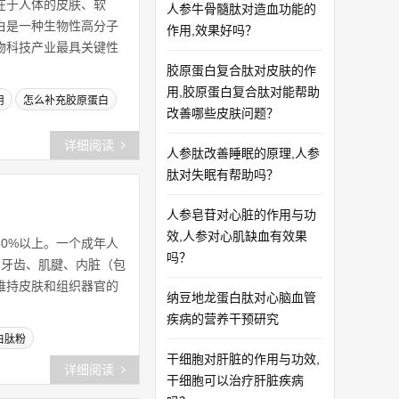
在于人体的皮肤、软
人参牛骨髓肽对造血功能的
白是一种生物性高分子
作用,效果好吗？
生物科技产业最具关键性
胶原蛋白复合肽对皮肤的作
用,胶原蛋白复合肽对能帮助
用
怎么补充胶原蛋白
改善哪些皮肤问题？
详细阅读
人参肽改善睡眠的原理,人参
肽对失眠有帮助吗？
人参皂苷对心脏的作用与功
效,人参对心肌缺血有效果
0%以上。一个成年人
吗？
、牙齿、肌腱、内脏（包
维持皮肤和组织器官的
纳豆地龙蛋白肽对心脑血管
疾病的营养干预研究
白肽粉
干细胞对肝脏的作用与功效,
详细阅读
干细胞可以治疗肝脏疾病