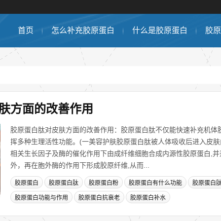
首页
怎么补充胶原蛋白
什么是胶原蛋白
胶原
肤方面的改善作用
胶原蛋白肽对皮肤方面的改善作用：胶原蛋白肽不仅能快速补充机体胶
挥多种生理活性功能。(一美容护肤胶原蛋白肽被人体吸收后进入皮
相关生长因子及酶的催化作用下由成纤维细胞合成内源性胶原蛋白,并
外，再在胞外酶的作用下形成胶原纤维,从而...
胶原蛋白
胶原蛋白肽
胶原蛋白粉
胶原蛋白有什么功能
胶原蛋白
胶原蛋白功能与作用
胶原蛋白抗衰老
胶原蛋白补水