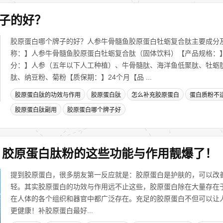
子的好？
胶原蛋白哪个牌子的好？人参牛骨髓鱼胶原蛋白牡蛎复合肽主要成分
称：】人参牛骨髓鱼胶原蛋白牡蛎复合肽（固体饮料）【产品规格：】8
分：】人参（五年以下人工种植）、牛骨髓肽、海洋鱼低聚肽、牡蛎
肽、纳豆粉、菊粉【质保期：】24个月【品 ...
胶原蛋白肽的功效与作用
胶原蛋白肽
怎么补充胶原蛋白
蛋白质粉不
胶原蛋白肽副用
胶原蛋白哪个牌子好
，胶原蛋白肽粉的这些功能与作用靓爆了！
提到胶原蛋白，很多朋友第一反应就是：胶原蛋白是护肤的，可以改
轻。其实胶原蛋白的功效与作用远不止这些，胶原蛋白除在大量存在
在人体的各个组织和器官中都广泛存在。充足的胶原蛋白不但可以让
更健康！补胶原蛋白最好...