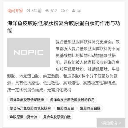
询问专家
5年前
612
0
tai
海洋鱼皮胶原低聚肽粉复合胶原蛋白肽的作用与功
能
复合低聚肽固体饮料补充更全面，效
果都强大复合低聚肽固体饮料将不同
氨基酸构比的植物和动物低聚肽搭
配，选取能被人体直接吸收的海洋鱼
皮胶原低聚肽粉、牡蛎低聚肽、牛骨
髓肽、地龙蛋白肽、纳豆激酶、苦瓜多肽6种小分子低聚肽为氮
源，具有低抗原性、低过敏性、高可溶性、高热稳定性等特点。
按一定比例混合而成，无需消化或稍...
海洋鱼皮胶原低聚肽粉
海洋鱼皮胶原低聚肽粉的作用
复合海洋鱼皮胶原低聚肽粉
鱼胶原蛋白
鱼胶原蛋白肽
鱼胶原蛋白复合肽
复合鱼胶原蛋白肽
详细阅读