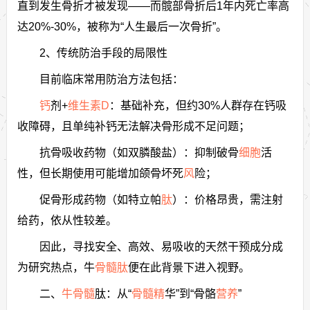
直到发生骨折才被发现——而髋部骨折后1年内死亡率高
达20%-30%，被称为“人生最后一次骨折”。
2、传统防治手段的局限性
目前临床常用防治方法包括：
钙
剂+
维生素D
：基础补充，但约30%人群存在钙吸
收障碍，且单纯补钙无法解决骨形成不足问题；
抗骨吸收药物（如双膦酸盐）：抑制破骨
细胞
活
性，但长期使用可能增加颌骨坏死
风
险；
促骨形成药物（如特立帕
肽
）：价格昂贵，需注射
给药，依从性较差。
因此，寻找安全、高效、易吸收的天然干预成分成
为研究热点，牛
骨髓肽
便在此背景下进入视野。
二、
牛骨髓
肽：从“
骨髓
精
华”到“骨骼
营养
”