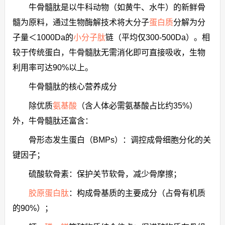
牛骨髓肽是以牛科动物（如黄牛、水牛）的新鲜骨
髓为原料，通过生物酶解技术将大分子
蛋白质
分解为分
子量＜1000Da的
小分子肽
链（平均仅300-500Da）。相
较于传统蛋白，牛骨髓肽无需消化即可直接吸收，生物
利用率可达90%以上。
牛骨髓肽的核心营养成分
除优质
氨基酸
（含人体必需氨基酸占比约35%）
外，牛骨髓肽还富含：
骨形态发生蛋白（BMPs）：调控成骨细胞分化的关
键因子；
硫酸软骨素：保护关节软骨，减少骨摩擦；
胶原蛋白肽
：构成骨基质的主要成分（占骨有机质
的90%）；