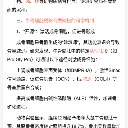
钙、
磷
、
镁
等矿物质结合位点：促进矿物质在骨组
织的沉积。
三、
牛骨髓肽预防骨质疏松的科学机制
1、“开源”：激活成骨细胞，促进骨形成
成骨细胞是骨骼生成的“建筑师”，其功能衰退会导致
骨量减少。研究发现，牛骨髓肽中的特定
活性肽
段（如
Pro-Gly-Pro）可通过以下途径刺激成骨细胞：
上调成骨细胞表面受体（如BMPR-IA），激活Smad
信号通路，促进骨钙素（OCN）、I型
胶原
（COL-I）等
骨基质蛋白合成；
提高成骨细胞内碱性磷酸酶（ALP）活性，加速骨
矿化进程。
动物实验显示，连续12周给予老年大鼠牛骨髓肽干
预，其股骨骨密度较对照组提升18.7%，骨小梁数量增加