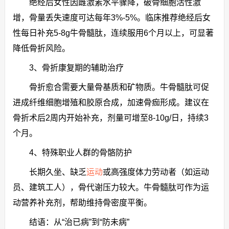
绝经后女性因雌激素水平骤降，破骨细胞活性激
增，骨量丢失速度可达每年3%-5%。临床推荐绝经后女
性每日补充5-8g牛骨髓肽，连续服用6个月以上，可显著
降低骨折风险。
3、骨折康复期的辅助治疗
骨折愈合需要大量骨基质和矿物质。牛骨髓肽可促
进成纤维细胞增殖和胶原合成，加速骨痂形成。建议在
骨折术后2周内开始补充，剂量可增至8-10g/日，持续3
个月。
4、特殊职业人群的骨骼防护
长期久坐、缺乏
运动
或高强度体力劳动者（如运动
员、建筑工人），骨代谢压力较大。牛骨髓肽可作为运
动营养补充剂，帮助维持骨密度平衡。
结语：从“治已病”到“防未病”