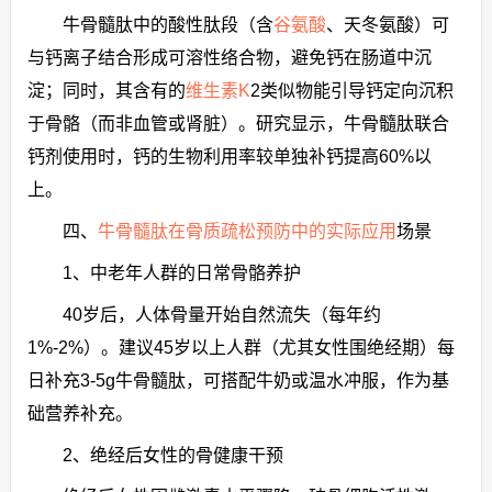
牛骨髓肽中的酸性肽段（含
谷氨酸
、天冬氨酸）可
与钙离子结合形成可溶性络合物，避免钙在肠道中沉
淀；同时，其含有的
维生素K
2类似物能引导钙定向沉积
于骨骼（而非血管或肾脏）。研究显示，牛骨髓肽联合
钙剂使用时，钙的生物利用率较单独补钙提高60%以
上。
四、
牛骨髓肽在骨质疏松预防中的实际应用
场景
1、中老年人群的日常骨骼养护
40岁后，人体骨量开始自然流失（每年约
1%-2%）。建议45岁以上人群（尤其女性围绝经期）每
日补充3-5g牛骨髓肽，可搭配牛奶或温水冲服，作为基
础营养补充。
2、绝经后女性的骨健康干预