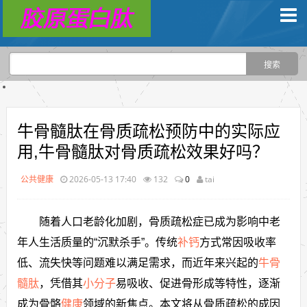
牛骨髓肽在骨质疏松预防中的实际应
用,牛骨髓肽对骨质疏松效果好吗？
公共健康
2026-05-13 17:40
132
0
tai
随着人口老龄化加剧，骨质疏松症已成为影响中老
年人生活质量的“沉默杀手”。传统
补钙
方式常因吸收率
低、流失快等问题难以满足需求，而近年来兴起的
牛骨
髓肽
，凭借其
小分子
易吸收、促进骨形成等特性，逐渐
成为骨骼
健康
领域的新焦点。本文将从骨质疏松的成因