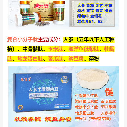
复合小分子肽
主要成分：
人参（五年以下人工种
植）、
牛骨髓肽
、
玉米肽
、
海洋鱼低聚肽
、
牡蛎
肽
、
地龙蛋白肽
、
苦瓜肽
、
纳豆粉
、
菊粉