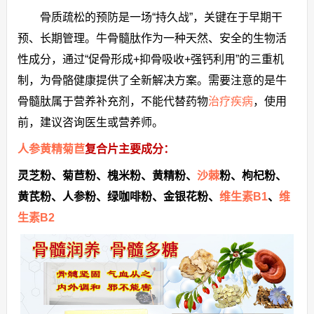
骨质疏松的预防是一场“持久战”，关键在于早期干
预、长期管理。牛骨髓肽作为一种天然、安全的生物活
性成分，通过“促骨形成+抑骨吸收+强钙利用”的三重机
制，为骨骼健康提供了全新解决方案。需要注意的是牛
骨髓肽属于营养补充剂，不能代替药物
治疗疾病
，使用
前，建议咨询医生或营养师。
人参
黄精
菊苣
复合片主要成分：
灵芝粉、
菊苣粉、
槐米粉、
黄精粉、
沙棘
粉、枸杞粉、
黄芪粉、人参粉、绿咖啡粉、金银花粉、
维生素B1
、
维
生素B2