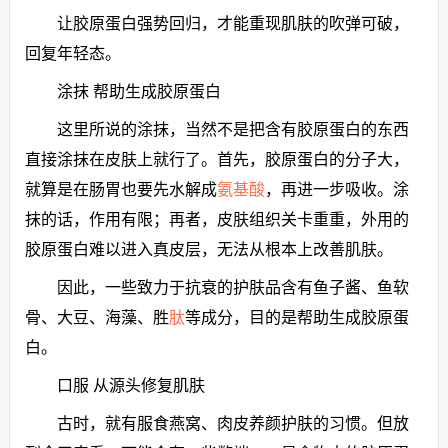
让胶原蛋白强势回归，才能重现肌肤的吹弹可破，
回复年轻态。
涂抹 帮助生成胶原蛋白
这里所说的涂抹，当然不是把含有胶原蛋白的东西
直接涂抹在皮肤上就行了。首先，胶原蛋白的分子大，
就算是在肠胃也要先水解成
氨基酸
，再进一步吸收。涂
抹的话，作用有限；再者，皮肤组织关卡重重，外用的
胶原蛋白难以进入真皮层，无法从根本上改善肌肤。
因此，一些致力于抗衰的护肤品含有鱼子酱、鱼软
骨、大豆、海藻、胜
肽
等成分，目的是帮助生成胶原蛋
白。
口服 从源头修复肌肤
古时，就有服食燕窝、肉皮养颜护肤的习惯。但放