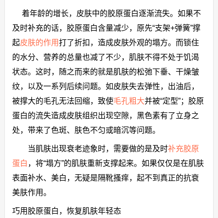
着年龄的增长，皮肤中的胶原蛋白逐渐流失。如果不
及时补充的话，胶原蛋白含量减少，原先“支架+弹簧”撑
起
皮肤的作用
打了折扣，造成皮肤外观的塌方。而锁住
的水分、营养的总量也减了不少，肌肤不得不处于饥渴
状态。这时，随之而来的就是肌肤的松弛下垂、干燥皱
纹，以及一系列后续问题。如皮肤失去弹性，出油后，
被撑大的毛孔无法回缩，致使
毛孔粗大
并被“定型”；胶原
蛋白的流失造成皮肤组织出现空隙，黑色素有了立身之
处，带来了色斑、肤色不匀或暗沉等问题。
当肌肤出现衰老迹象时，需要做的是及时
补充胶原
蛋白
，将“塌方”的肌肤重新支撑起来。如果仅仅是在肌肤
表面补水、美白，无疑是隔靴搔痒，起不到真正的抗衰
美肤作用。
巧用胶原蛋白，恢复肌肤年轻态