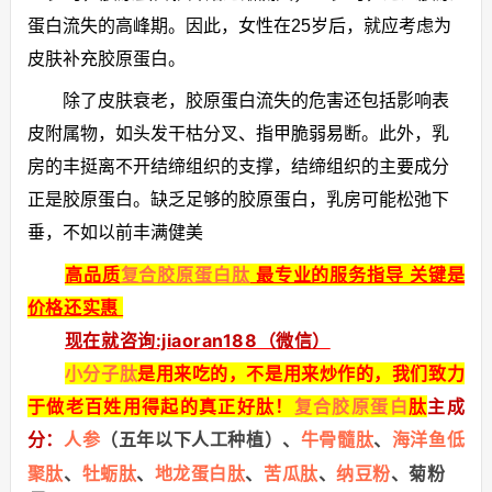
蛋白流失的高峰期。因此，女性在25岁后，就应考虑为
皮肤补充胶原蛋白。
除了皮肤衰老，胶原蛋白流失的危害还包括影响表
皮附属物，如头发干枯分叉、指甲脆弱易断。此外，乳
房的丰挺离不开结缔组织的支撑，结缔组织的主要成分
正是胶原蛋白。缺乏足够的胶原蛋白，乳房可能松弛下
垂，不如以前丰满健美
高品质
复合胶原蛋白肽
最专业的服务指导 关键是
价格还实惠
现在就咨询:jiaoran188（微信）
小分子肽
是用来吃的，不是用来炒作的，我们致力
于做老百姓用得起的真正好肽！
复合胶原蛋白
肽
主成
分：
人参
（五年以下人工种植）、
牛骨髓肽
、
海洋鱼低
聚肽
、
牡蛎肽
、
地龙蛋白肽
、
苦瓜肽
、
纳豆粉
、菊粉