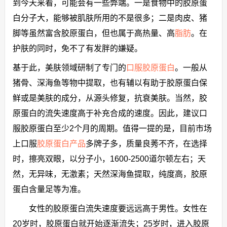
到今天来看，可能会有一些弊端。一是食物中的胶原蛋
白分子大，能够被肌肤所用的不是很多；二是肉皮、猪
脚等虽然富含胶原蛋白，但也属于高热量、高
脂肪
。在
护肤的同时，免不了有发胖的嫌疑。
基于此，美肤领域研制了专门的
口服胶原蛋白
。一般从
猪骨、深海鱼等物中提取，也有辅以有助于胶原蛋白保
鲜或是美肤的成分，从源头修复，抗衰美肤。当然，胶
原蛋白的流失速度高于补充合成的速度。因此，建议口
服胶原蛋白至少2个月的周期。值得一提的是，目前市场
上口服
胶原蛋白产品
多牌子多，质量良莠不齐，在选择
时，擦亮双眼，以分子小，1600-2500道尔顿左右；天
然，无异味，无激素；天然深海鱼提取，纯度高，胶原
蛋白含量足等为准。
女性的胶原蛋白流失速度要远远高于男性。女性在
20岁时，胶原蛋白就开始逐渐流失；25岁时，进入胶原