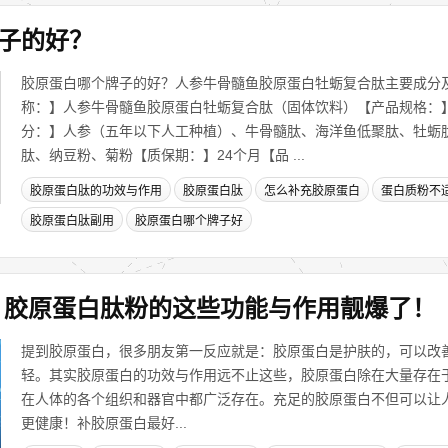
子的好？
胶原蛋白哪个牌子的好？人参牛骨髓鱼胶原蛋白牡蛎复合肽主要成分
称：】人参牛骨髓鱼胶原蛋白牡蛎复合肽（固体饮料）【产品规格：】8
分：】人参（五年以下人工种植）、牛骨髓肽、海洋鱼低聚肽、牡蛎
肽、纳豆粉、菊粉【质保期：】24个月【品 ...
胶原蛋白肽的功效与作用
胶原蛋白肽
怎么补充胶原蛋白
蛋白质粉不
胶原蛋白肽副用
胶原蛋白哪个牌子好
，胶原蛋白肽粉的这些功能与作用靓爆了！
提到胶原蛋白，很多朋友第一反应就是：胶原蛋白是护肤的，可以改
轻。其实胶原蛋白的功效与作用远不止这些，胶原蛋白除在大量存在
在人体的各个组织和器官中都广泛存在。充足的胶原蛋白不但可以让
更健康！补胶原蛋白最好...