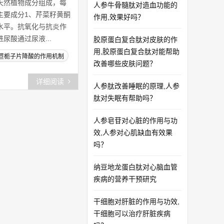
天然植物成分组成，每
人参牛骨髓肽对造血功能的
主要成分1、芹菜籽黄酮
作用,效果好吗？
水平。抗氧化与抗炎作
酸通过尿液...
胶原蛋白复合肽对皮肤的作
用,胶原蛋白复合肽对能帮助
苣栀子片降酸的作用机制
改善哪些皮肤问题？
详细阅读
人参肽改善睡眠的原理,人参
肽对失眠有帮助吗？
人参皂苷对心脏的作用与功
效,人参对心肌缺血有效果
吗？
纳豆地龙蛋白肽对心脑血管
疾病的营养干预研究
干细胞对肝脏的作用与功效,
干细胞可以治疗肝脏疾病