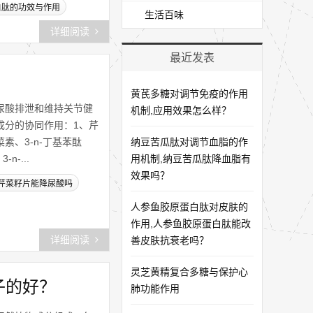
白肽的功效与作用
生活百味
详细阅读
最近发表
黄芪多糖对调节免疫的作用
尿酸排泄和维持关节健
机制,应用效果怎么样？
成分的协同作用：1、芹
、3-n-丁基苯酞
纳豆苦瓜肽对调节血脂的作
-...
用机制,纳豆苦瓜肽降血脂有
效果吗？
芹菜籽片能降尿酸吗
人参鱼胶原蛋白肽对皮肤的
作用,人参鱼胶原蛋白肽能改
详细阅读
善皮肤抗衰老吗？
灵芝黄精复合多糖与保护心
子的好？
肺功能作用