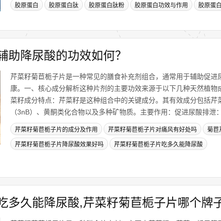
胶原蛋白
胶原蛋白肽
胶原蛋白肽粉
胶原蛋白功效与作用
胶原蛋
辅助降尿酸的功效如何？
芹菜籽菊苣栀子片是一种常见的膳食补充剂组合，通常用于辅助促进
康。一、核心成分解析这种片剂的主要功效来源于以下几种天然植物
菜籽成分特点：芹菜籽是这种组合中的关键成分。其有效成分包括芹菜素
（3nB）、黄酮类化合物以及多种矿物质。主要作用：促进尿酸排泄：3-n
芹菜籽菊苣栀子片的成分及作用
芹菜籽菊苣栀子片对痛风有好处吗
菊苣
芹菜籽菊苣栀子片降尿酸效果好吗
芹菜籽菊苣栀子片吃多久能降尿酸
吃多久能降尿酸,芹菜籽菊苣栀子片哪个牌