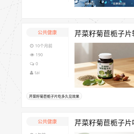
公共健康
芹菜籽菊苣栀子片
10个月前
190
0
tai
芹菜籽菊苣栀子片吃多久见效果
公共健康
芹菜籽菊苣栀子片