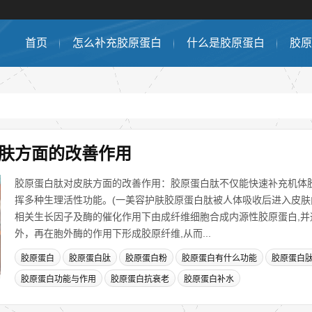
首页
怎么补充胶原蛋白
什么是胶原蛋白
胶原
肤方面的改善作用
胶原蛋白肽对皮肤方面的改善作用：胶原蛋白肽不仅能快速补充机体胶
挥多种生理活性功能。(一美容护肤胶原蛋白肽被人体吸收后进入皮
相关生长因子及酶的催化作用下由成纤维细胞合成内源性胶原蛋白,并
外，再在胞外酶的作用下形成胶原纤维,从而...
胶原蛋白
胶原蛋白肽
胶原蛋白粉
胶原蛋白有什么功能
胶原蛋白
胶原蛋白功能与作用
胶原蛋白抗衰老
胶原蛋白补水