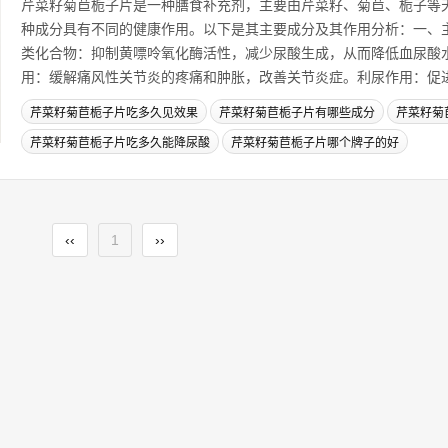
芹菜籽菊苣栀子片是一种膳食补充剂，主要由芹菜籽、菊苣、栀子等
种成分具有不同的健康作用。以下是其主要成分及其作用分析：一、
类化合物：抑制黄嘌呤氧化酶活性，减少尿酸生成，从而降低血尿酸
用：缓解痛风性关节炎的疼痛和肿胀，改善关节炎症。利尿作用：促进尿
芹菜籽菊苣栀子片吃多久见效果
芹菜籽菊苣栀子片有哪些成分
芹菜籽菊
芹菜籽菊苣栀子片吃多久能降尿酸
芹菜籽菊苣栀子片哪个牌子的好
‹‹
1
››