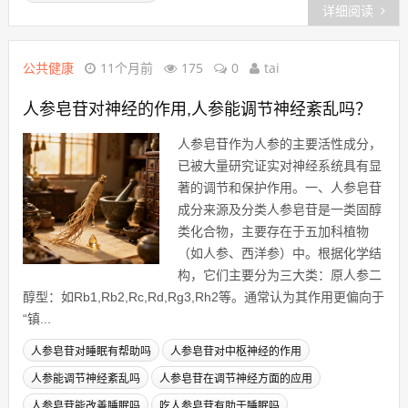
详细阅读
公共健康
11个月前
175
0
tai
人参皂苷对神经的作用,人参能调节神经紊乱吗？
人参皂苷作为人参的主要活性成分，
已被大量研究证实对神经系统具有显
著的调节和保护作用。一、人参皂苷
成分来源及分类人参皂苷是一类固醇
类化合物，主要存在于五加科植物
（如人参、西洋参）中。根据化学结
构，它们主要分为三大类：原人参二
醇型：如Rb1,Rb2,Rc,Rd,Rg3,Rh2等。通常认为其作用更偏向于
“镇...
人参皂苷对睡眠有帮助吗
人参皂苷对中枢神经的作用
人参能调节神经紊乱吗
人参皂苷在调节神经方面的应用
人参皂苷能改善睡眠吗
吃人参皂苷有助于睡眠吗