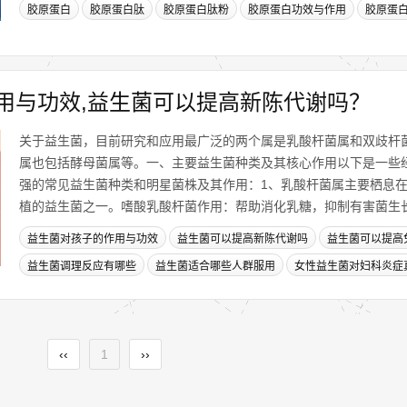
胶原蛋白
胶原蛋白肽
胶原蛋白肽粉
胶原蛋白功效与作用
胶原蛋
用与功效,益生菌可以提高新陈代谢吗？
关于益生菌，目前研究和应用最广泛的两个属是乳酸杆菌属和双歧杆
属也包括酵母菌属等。一、主要益生菌种类及其核心作用以下是一些
强的常见益生菌种类和明星菌株及其作用：1、乳酸杆菌属主要栖息
植的益生菌之一。嗜酸乳酸杆菌作用：帮助消化乳糖，抑制有害菌生长，
益生菌对孩子的作用与功效
益生菌可以提高新陈代谢吗
益生菌可以提高
益生菌调理反应有哪些
益生菌适合哪些人群服用
女性益生菌对妇科炎症
‹‹
1
››