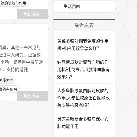
白肽的功效与作用
生活百味
详细阅读
最近发表
黄芪多糖对调节免疫的作用
菌属，其他一些常见的
机制,应用效果怎么样？
经过深入研究、证据较
在小肠，是肠道中最早定
纳豆苦瓜肽对调节血脂的作
支持阴道健...
用机制,纳豆苦瓜肽降血脂有
效果吗？
免疫力吗
真的有用吗
人参鱼胶原蛋白肽对皮肤的
详细阅读
作用,人参鱼胶原蛋白肽能改
善皮肤抗衰老吗？
灵芝黄精复合多糖与保护心
肺功能作用