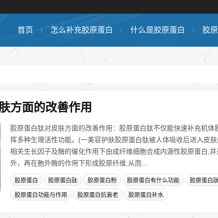
首页
怎么补充胶原蛋白
什么是胶原蛋白
胶原
肤方面的改善作用
胶原蛋白肽对皮肤方面的改善作用：胶原蛋白肽不仅能快速补充机体胶
挥多种生理活性功能。(一美容护肤胶原蛋白肽被人体吸收后进入皮
相关生长因子及酶的催化作用下由成纤维细胞合成内源性胶原蛋白,并
外，再在胞外酶的作用下形成胶原纤维,从而...
胶原蛋白
胶原蛋白肽
胶原蛋白粉
胶原蛋白有什么功能
胶原蛋白
胶原蛋白功能与作用
胶原蛋白抗衰老
胶原蛋白补水