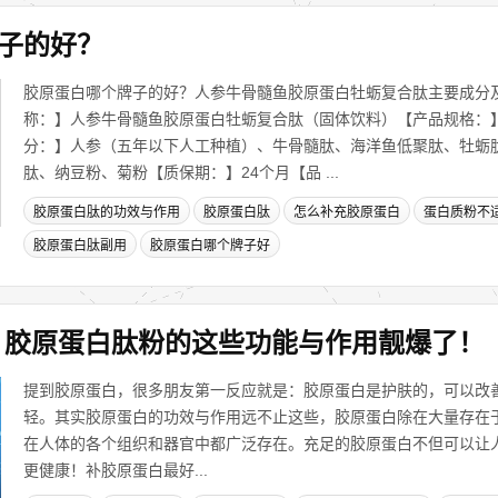
子的好？
胶原蛋白哪个牌子的好？人参牛骨髓鱼胶原蛋白牡蛎复合肽主要成分
称：】人参牛骨髓鱼胶原蛋白牡蛎复合肽（固体饮料）【产品规格：】8
分：】人参（五年以下人工种植）、牛骨髓肽、海洋鱼低聚肽、牡蛎
肽、纳豆粉、菊粉【质保期：】24个月【品 ...
胶原蛋白肽的功效与作用
胶原蛋白肽
怎么补充胶原蛋白
蛋白质粉不
胶原蛋白肽副用
胶原蛋白哪个牌子好
，胶原蛋白肽粉的这些功能与作用靓爆了！
提到胶原蛋白，很多朋友第一反应就是：胶原蛋白是护肤的，可以改
轻。其实胶原蛋白的功效与作用远不止这些，胶原蛋白除在大量存在
在人体的各个组织和器官中都广泛存在。充足的胶原蛋白不但可以让
更健康！补胶原蛋白最好...